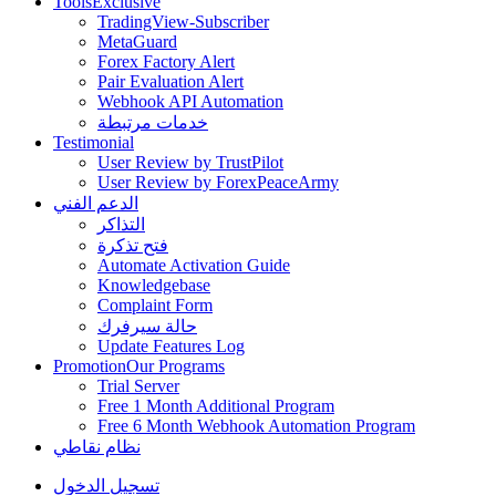
Tools
Exclusive
TradingView-Subscriber
MetaGuard
Forex Factory Alert
Pair Evaluation Alert
Webhook API Automation
خدمات مرتبطة
Testimonial
User Review by TrustPilot
User Review by ForexPeaceArmy
الدعم الفني
التذاكر
فتح تذكرة
Automate Activation Guide
Knowledgebase
Complaint Form
حالة سيرفرك
Update Features Log
Promotion
Our Programs
Trial Server
Free 1 Month Additional Program
Free 6 Month Webhook Automation Program
نظام نقاطي
تسجيل الدخول