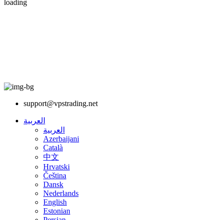
loading
support@vpstrading.net
العربية
العربية
Azerbaijani
Català
中文
Hrvatski
Čeština
Dansk
Nederlands
English
Estonian
Persian