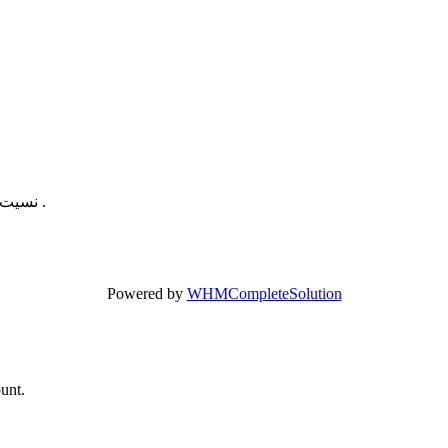
نسيت كلمة المرور ؟ أدخل بريدك الإلكتروني أدناه لاعادة تعيين كلمة المرور .
Powered by
WHMCompleteSolution
ount.