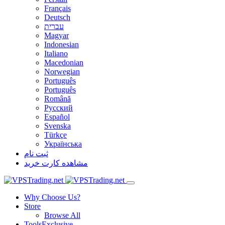
Français
Deutsch
עברית
Magyar
Indonesian
Italiano
Macedonian
Norwegian
Português
Português
Română
Русский
Español
Svenska
Türkçe
Українська
ثبت نام
مشاهده کارت خرید
Why Choose Us?
Store
Browse All
Tools
Exclusive