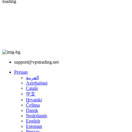
loading
support@vpstrading.net
Persian
العربية
Azerbaijani
Català
中文
Hrvatski
Čeština
Dansk
Nederlands
English
Estonian
Persian