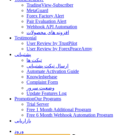
TradingView-Subscriber
MetaGuard
Forex Factory Alert
Pair Evaluation Alert
Webhook API Automation
افزونه های محصولات
Testimonial
User Review by TrustPilot
User Review by ForexPeaceArmy
پشتیبانی
تیکت ها
ارسال تیکت پشتیبانی
Automate Activation Guide
Knowledgebase
Complaint Form
وضعیت سرور
Update Features Log
Promotion
Our Programs
Trial Server
Free 1 Month Additional Program
Free 6 Month Webhook Automation Program
بازاریابی
ورود